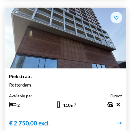
Piekstraat
Rotterdam
Available per
Direct
2
2
110 m
€ 2.750,00 excl.