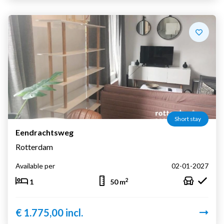
Short stay
Eendrachtsweg
Rotterdam
Available per
02-01-2027
2
1
50 m
€ 1.775,00 incl.