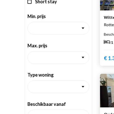
Short stay
Min. prijs
Witt
Rott
Beschi
1
Max. prijs
€ 1.
Type woning
Beschikbaar vanaf