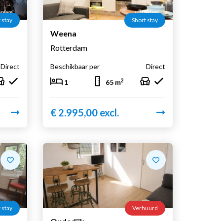
 stay
Short stay
Weena
Rotterdam
Direct
Beschikbaar per
Direct
2
1
65 m
€ 2.995,00 excl.
 stay
Verhuurd