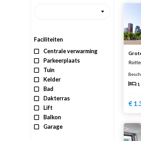
Faciliteiten
Centrale verwarming
Grot
Parkeerplaats
Rott
Tuin
Beschi
Kelder
1
Bad
Dakterras
€ 1.
Lift
Balkon
Garage