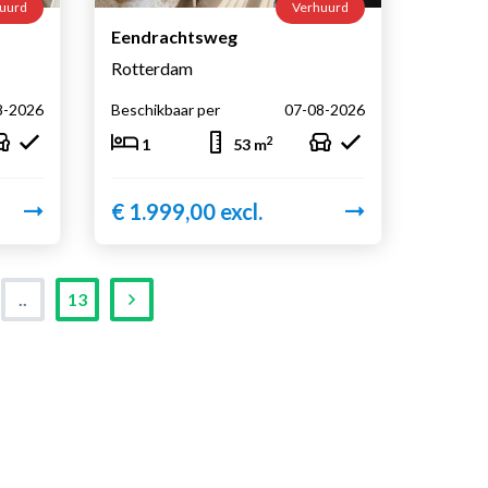
uurd
Verhuurd
Eendrachtsweg
Rotterdam
8-2026
Beschikbaar per
07-08-2026
2
1
53 m
€ 1.999,00 excl.
..
13