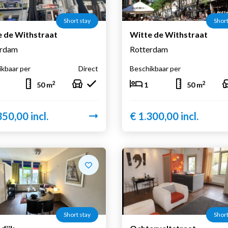
Short stay
Short
e de Withstraat
Witte de Withstraat
erdam
Rotterdam
kbaar per
Direct
Beschikbaar per
2
2
50 m
1
50 m
350,00 incl.
€ 1.300,00 incl.
Short stay
Short