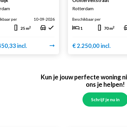
dijk
Ochterveltstraat
erdam
Rotterdam
kbaar per
10-09-2026
Beschikbaar per
2
2
25 m
1
70 m
450,33 incl.
€ 2.250,00 incl.
Kun je jouw perfecte woning ni
ons je helpen!
Schrijf je nu in