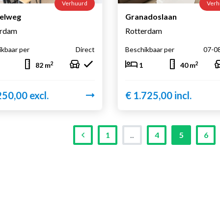
Verhuurd
Verh
elweg
Granadoslaan
erdam
Rotterdam
kbaar per
Direct
Beschikbaar per
07-0
2
2
82 m
1
40 m
250,00 excl.
€ 1.725,00 incl.
(current)
1
..
4
5
6