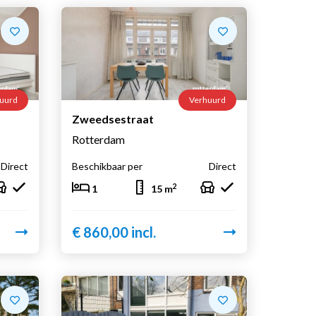
uurd
Verhuurd
Zweedsestraat
Rotterdam
Direct
Beschikbaar per
Direct
2
1
15 m
€ 860,00 incl.