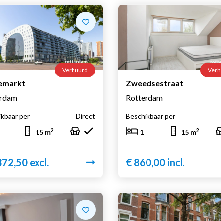
Verhuurd
Verh
emarkt
Zweedsestraat
erdam
Rotterdam
kbaar per
Direct
Beschikbaar per
2
2
15 m
1
15 m
372,50 excl.
€ 860,00 incl.