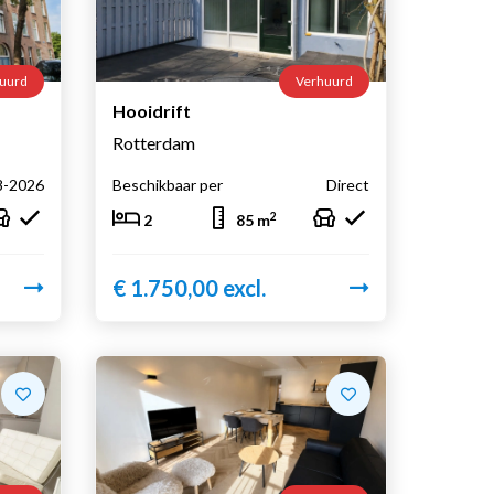
uurd
Verhuurd
Hooidrift
Rotterdam
8-2026
Beschikbaar per
Direct
2
2
85 m
€ 1.750,00 excl.