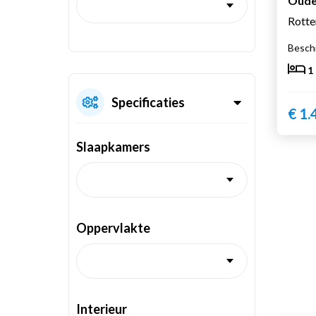
Oude
Rott
Beschi
1
Specificaties
€ 1.
Slaapkamers
Oppervlakte
Interieur