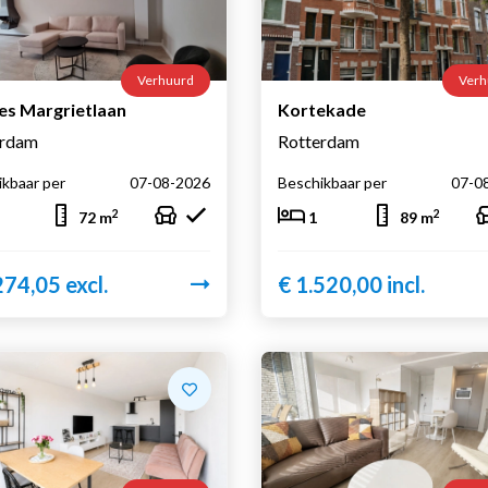
Verhuurd
Verh
es Margrietlaan
Kortekade
erdam
Rotterdam
kbaar per
07-08-2026
Beschikbaar per
07-0
2
2
72 m
1
89 m
274,05 excl.
€ 1.520,00 incl.