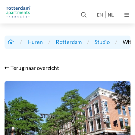
EN
NL
/
Huren
/
Rotterdam
/
Studio
/
Witt
Terug naar overzicht