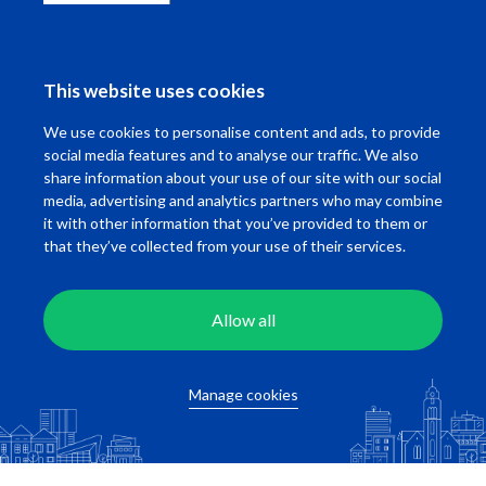
Verhuurd
Kasteelweg
Witte de Withst
Rotterdam
Rotterdam
This website uses cookies
Beschikbaar per
08-08-2026
Beschikbaar per
We use cookies to personalise content and ads, to provide
2
1
20 m
1
50
social media features and to analyse our traffic. We also
share information about your use of our site with our social
media, advertising and analytics partners who may combine
€ 1.050,00 incl.
€ 1.350,00 incl
it with other information that you’ve provided to them or
that they’ve collected from your use of their services.
Allow all
Manage cookies
Wonen in Rotterdam