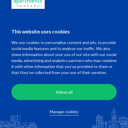
Gerelateerde studio's
This website uses cookies
We use cookies to personalise content and ads, to provide
social media features and to analyse our traffic. We also
share information about your use of our site with our social
media, advertising and analytics partners who may combine
it with other information that you’ve provided to them or
Short stay
that they’ve collected from your use of their services.
Eendrachtsweg
Oudedijk
Rotterdam
Rotterdam
Allow all
Beschikbaar per
01-10-2026
Beschikbaar per
2
1
51 m
1
20
Manage cookies
€ 1.975,00 incl.
€ 1.250,00 incl