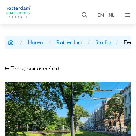
EN
NL
/
Huren
/
Rotterdam
/
Studio
/
Eend
Terug naar overzicht