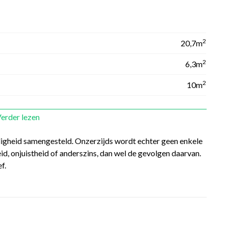
2
20,7m
2
6,3m
2
10m
erder lezen
digheid samengesteld. Onzerzijds wordt echter geen enkele
d, onjuistheid of anderszins, dan wel de gevolgen daarvan.
f.