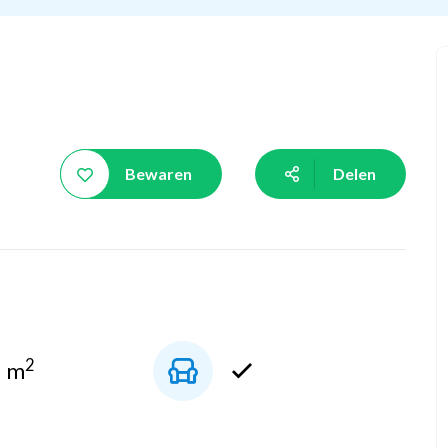
Bewaren
Delen
2
5 m