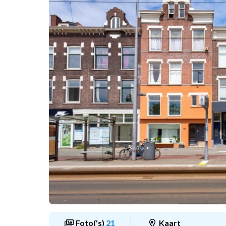
Foto('s)
21
Kaart