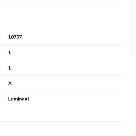
10707
1
1
A
Laminaat