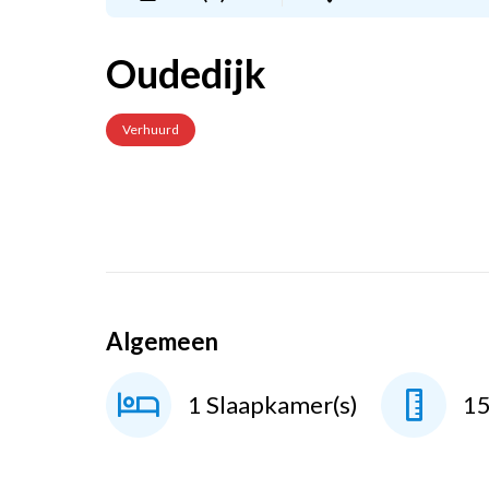
Oudedijk
Verhuurd
Algemeen
1 Slaapkamer(s)
1