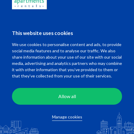
2
2
74 m
2
58
€ 1.625,00 excl.
€ 1.825,00 incl
This website uses cookies
We use cookies to personalise content and ads, to provide
social media features and to analyse our traffic. We also
share information about your use of our site with our social
media, advertising and analytics partners who may combine
it with other information that you’ve provided to them or
that they’ve collected from your use of their services.
Wonen in Rotterdam
Allow all
Ik wil ...
Manage cookies
Contact