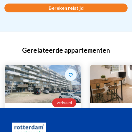
Bereken reistijd
Gerelateerde appartementen
Verhuurd
Voermanweg
Oudedijk
Rotterdam
Rotterdam
Beschikbaar per
Direct
Beschikbaar per